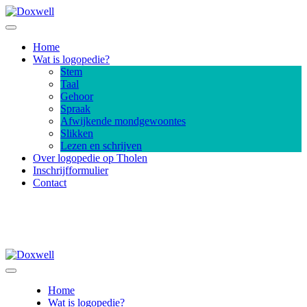
Home
Wat is logopedie?
Stem
Taal
Gehoor
Spraak
Afwijkende mondgewoontes
Slikken
Lezen en schrijven
Over logopedie op Tholen
Inschrijfformulier
Contact
Home
Wat is logopedie?